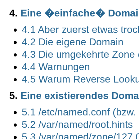
4.
Eine �einfache� Domai
4.1 Aber zuerst etwas tro
4.2 Die eigene Domain
4.3 Die umgekehrte Zone
4.4 Warnungen
4.5 Warum Reverse Lookup
5.
Eine existierendes Doma
5.1 /etc/named.conf (bzw
5.2 /var/named/root.hints
5.3 /var/named/zone/127.