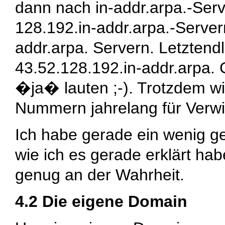
dann nach
in-addr.arpa.
-Ser
128.192.in-addr.arpa.
-Serve
addr.arpa.
Servern. Letztendli
43.52.128.192.in-addr.arpa.
C
�ja� lauten ;-). Trotzdem w
Nummern jahrelang für Verwi
Ich habe gerade ein wenig ge
wie ich es gerade erklärt ha
genug an der Wahrheit.
4.2 Die eigene Domain