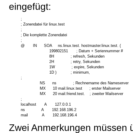
eingefügt:
;

; Zonendatei für linux.test

;

; Die komplette Zonendatei

;

@       IN      SOA     ns.linux.test. hostmaster.linux.test. (

                        199802151       ; Datum + Seriennummer #

                        8H              ; refresh, Sekunden

                        2H              ; retry, Sekunden

                        1W              ; expire, Sekunden

                        1D )            ; minimum, 

;

                NS      ns              ; Rechnername des Nameserver

                MX      10 mail.linux.test      ; erster Mailserver

                MX      20 mail.friend.test.    ; zweiter Mailserver

;

localhost       A       127.0.0.1

ns              A       192.168.196.2

Zwei Anmerkungen müssen ü