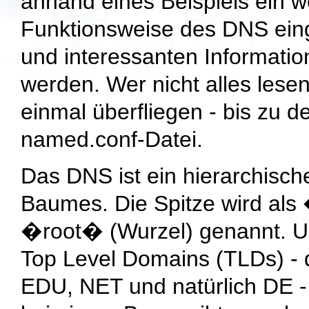
anhand eines Beispiels ein w
Funktionsweise des DNS ein
und interessanten Information
werden. Wer nicht alles lese
einmal überfliegen - bis zu d
named.conf
-Datei.
Das DNS ist ein hierarchisch
Baumes. Die Spitze wird als
�root� (Wurzel) genannt. 
Top Level Domains (TLDs) - 
EDU
,
NET
und natürlich
DE
-