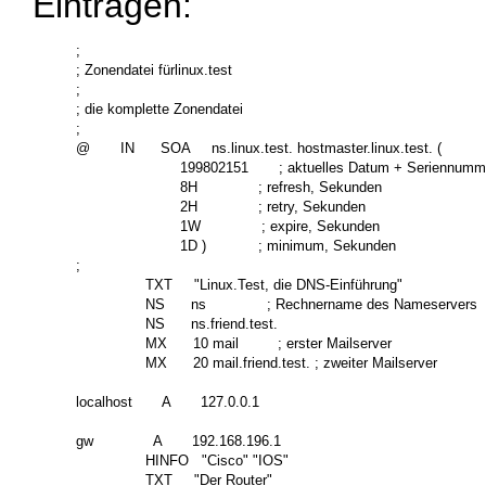
Einträgen:
;

; Zonendatei fürlinux.test

;

; die komplette Zonendatei

;

@       IN      SOA     ns.linux.test. hostmaster.linux.test. (

                        199802151       ; aktuelles Datum + Seriennumm
                        8H              ; refresh, Sekunden

                        2H              ; retry, Sekunden

                        1W              ; expire, Sekunden

                        1D )            ; minimum, Sekunden

;

                TXT     "Linux.Test, die DNS-Einführung"

                NS      ns              ; Rechnername des Nameservers

                NS      ns.friend.test.

                MX      10 mail         ; erster Mailserver

                MX      20 mail.friend.test. ; zweiter Mailserver

localhost       A       127.0.0.1

gw              A       192.168.196.1

                HINFO   "Cisco" "IOS"

                TXT     "Der Router"
