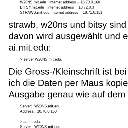
W20NS.mit.edu   internet address = 18.70.0.160

BITSY.mit.edu   internet address = 18.72.0.3

strawb
,
w20ns
und
bitsy
sind 
davon wird ausgewählt und es
ai.mit.edu
:
Die Gross-/Kleinschrift ist 
ich die Daten per Maus kopier
Ausgabe genau wie auf dem 
Server:  W20NS.mit.edu

Address:  18.70.0.160

> ai.mit.edu.

Server:  W20NS.mit.edu
