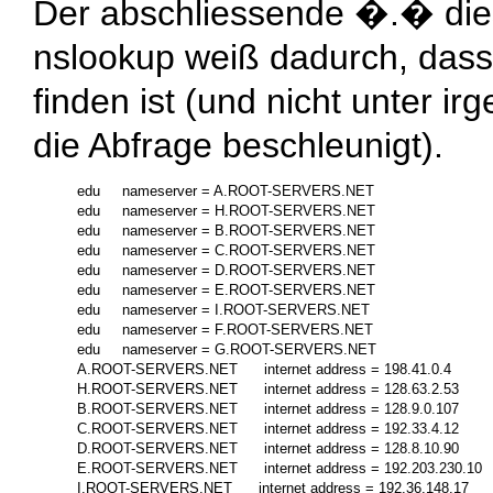
Der abschliessende �.� diese
nslookup
weiß dadurch, das
finden ist (und nicht unter ir
die Abfrage beschleunigt).
edu     nameserver = A.ROOT-SERVERS.NET

edu     nameserver = H.ROOT-SERVERS.NET

edu     nameserver = B.ROOT-SERVERS.NET

edu     nameserver = C.ROOT-SERVERS.NET

edu     nameserver = D.ROOT-SERVERS.NET

edu     nameserver = E.ROOT-SERVERS.NET

edu     nameserver = I.ROOT-SERVERS.NET

edu     nameserver = F.ROOT-SERVERS.NET

edu     nameserver = G.ROOT-SERVERS.NET

A.ROOT-SERVERS.NET      internet address = 198.41.0.4

H.ROOT-SERVERS.NET      internet address = 128.63.2.53

B.ROOT-SERVERS.NET      internet address = 128.9.0.107

C.ROOT-SERVERS.NET      internet address = 192.33.4.12

D.ROOT-SERVERS.NET      internet address = 128.8.10.90

E.ROOT-SERVERS.NET      internet address = 192.203.230.10

I.ROOT-SERVERS.NET      internet address = 192.36.148.17
