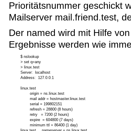
Prioritätsnummer geschickt w
Mailserver
mail.friend.test
, d
Der named wird mit Hilfe vo
Ergebnisse werden wie imme
$ nslookup

> set q=any

> linux.test

Server:  localhost

Address:  127.0.0.1

linux.test

        origin = ns.linux.test

        mail addr = hostmaster.linux.test

        serial = 199802151

        refresh = 28800 (8 hours)

        retry   = 7200 (2 hours)

        expire  = 604800 (7 days)

        minimum ttl = 86400 (1 day)

linux.test     nameserver = ns.linux.test
