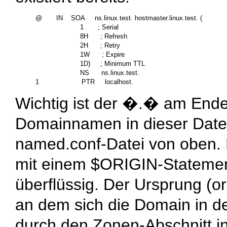
@       IN    SOA     ns.linux.test. hostmaster.linux.test. (

                      1       ; Serial

                      8H      ; Refresh

                      2H      ; Retry

                      1W      ; Expire

                      1D)     ; Minimum TTL

                      NS      ns.linux.test.

Wichtig ist der �
.
� am Ende 
Domainnamen in dieser Datei
named.conf
-Datei von oben. 
mit einem
$ORIGIN
-Statemen
überflüssig. Der Ursprung (or
an dem sich die Domain in de
durch den Zonen-Abschnitt i