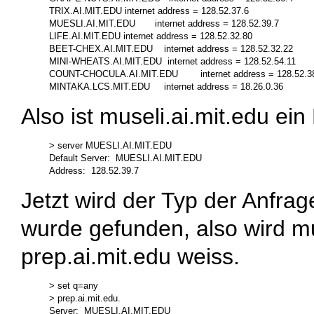
TRIX.AI.MIT.EDU internet address = 128.52.37.6

MUESLI.AI.MIT.EDU       internet address = 128.52.39.7

LIFE.AI.MIT.EDU internet address = 128.52.32.80

BEET-CHEX.AI.MIT.EDU    internet address = 128.52.32.22

MINI-WHEATS.AI.MIT.EDU  internet address = 128.52.54.11

COUNT-CHOCULA.AI.MIT.EDU        internet address = 128.52.38
Also ist
museli.ai.mit.edu
ein
> server MUESLI.AI.MIT.EDU

Default Server:  MUESLI.AI.MIT.EDU

Jetzt wird der Typ der Anfr
wurde gefunden, also wird
mu
prep.ai.mit.edu
weiss.
> set q=any

> prep.ai.mit.edu.

Server:  MUESLI.AI.MIT.EDU
