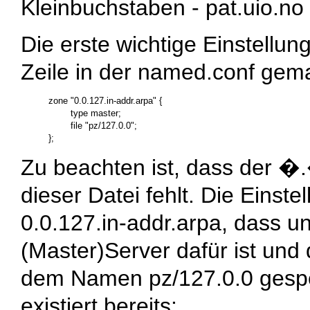
Kleinbuchstaben -
pat.uio.no
Die erste wichtige Einstellun
Zeile in der
named.conf
gema
zone "0.0.127.in-addr.arpa" {

        type master;

        file "pz/127.0.0";

Zu beachten ist, dass der �
.
dieser Datei fehlt. Die Einst
0.0.127.in-addr.arpa
, dass u
(Master)Server dafür ist und 
dem Namen
pz/127.0.0
gespe
existiert bereits: