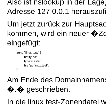
Also ist
nslookup
in der Lag
Adresse 127.0.0.1 herauszuf
Um jetzt zurück zur Hauptsa
kommen, wird ein neuer �Zo
eingefügt:
zone "linux.test" {

        notify no;

        type master;

        file "pz/linux.test";

Am Ende des Domainnamens
�
.
� geschrieben.
In die
linux.test
-Zonendatei w