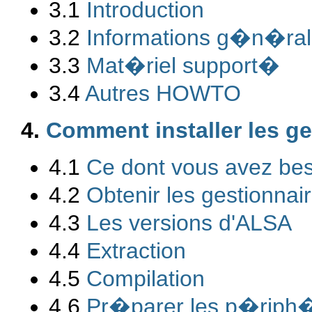
3.1
Introduction
3.2
Informations g�n�rale
3.3
Mat�riel support�
3.4
Autres HOWTO
4.
Comment installer les g
4.1
Ce dont vous avez be
4.2
Obtenir les gestionnai
4.3
Les versions d'ALSA
4.4
Extraction
4.5
Compilation
4.6
Pr�parer les p�riph