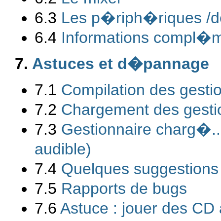
6.3
Les p�riph�riques /d
6.4
Informations compl�m
7.
Astuces et d�pannage
7.1
Compilation des gesti
7.2
Chargement des gesti
7.3
Gestionnaire charg�..
audible)
7.4
Quelques suggestions
7.5
Rapports de bugs
7.6
Astuce : jouer des CD