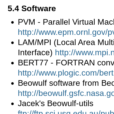
5.4 Software
PVM - Parallel Virtual Mac
http://www.epm.ornl.gov
LAM/MPI (Local Area Mult
Interface)
http://www.mpi.
BERT77 - FORTRAN conve
http://www.plogic.com/bert
Beowulf software from Beo
http://beowulf.gsfc.nasa.g
Jacek's Beowulf-utils
ftp://ftp.sci.usq.edu.au/pu