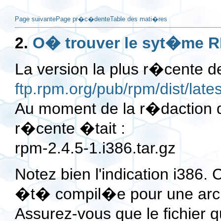
Page suivante
Page pr�c�dente
Table des mati�res
2.
O� trouver le syt�me 
La version la plus r�cente d
ftp.rpm.org/pub/rpm/dist/lates
Au moment de la r�daction d
r�cente �tait :
rpm-2.4.5-1.i386.tar.gz
Notez bien l'indication i386. C
�t� compil�e pour une archi
Assurez-vous que le fichier