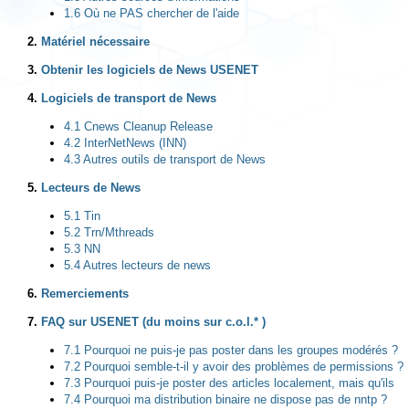
1.6 Où ne PAS chercher de l'aide
2.
Matériel nécessaire
3.
Obtenir les logiciels de News USENET
4.
Logiciels de transport de News
4.1 Cnews Cleanup Release
4.2 InterNetNews (INN)
4.3 Autres outils de transport de News
5.
Lecteurs de News
5.1 Tin
5.2 Trn/Mthreads
5.3 NN
5.4 Autres lecteurs de news
6.
Remerciements
7.
FAQ sur USENET (du moins sur c.o.l.* )
7.1 Pourquoi ne puis-je pas poster dans les groupes modérés ?
7.2 Pourquoi semble-t-il y avoir des problèmes de permissions ?
7.3 Pourquoi puis-je poster des articles localement, mais qu'ils
7.4 Pourquoi ma distribution binaire ne dispose pas de nntp ?