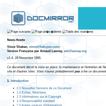
News-Howto
Vince Shakan,
vince@halcyon.com
;
Version Française par Arnaud Launay,
asl@launay.org
v1.4, 29 Novembre 1995
Ce document décrit la mise en place, la maintenance et l'entretien de N
site et d'autres sites. Vous n'aurez probablement
pas
à lire ce documen
1.
Introduction
1.1 Nouvelles Versions de ce Document
1.2 Echos, Réactions
1.3 Informations sur le Copyright
1.4 Responsabilité standard
1.5 Autres sources d'informations