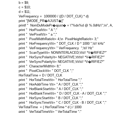
 b = $9;

 c = $10;

 d = $11;

 VerFrequency =  1000000 / ((D / DOT_CLK) * d)

 print "[MODE_PR�AJUST�]"

 printf "  NomDuModePr�ajust� = \"%dx%d @ %.0dHz\";\n", A, 
 print "  HorPixel\t\t= " A ";"

 print "  VerPixel\t\t= " a ";"

 print "  PixelWidthRatio\t= 4;\n  PixelHeightRatio\t= 3;"

 print "  HorFrequency\t\t= " DOT_CLK / D * 1000 ";\t// kHz"

 print "  VerFrequency\t\t= " VerFrequency  ";\t// Hz"

 print "  ScanType\t\t= NONINTERLACED;\t\t// *V�RIFIEZ*"

 print "  HorSyncPolarity\t= NEGATIVE;\t\t\t// *V�RIFIEZ*"

 print "  VerSyncPolarity\t= NEGATIVE;\t\t\t// *V�RIFIEZ*"

 print "  CharacterWidth\t= 8;"

 print "  PixelClock\t\t= " DOT_CLK ";"

 HorTotalTime = D / DOT_CLK

 print "  HorTotalTime\t\t= " HorTotalTime ";"

 print "  HorAddrTime \t\t= " A / DOT_CLK ";"

 print "  HorBlankStart\t\t= " A / DOT_CLK ";"

 print "  HorBlankTime\t\t= " D / DOT_CLK - A / DOT_CLK ";"

 print "  HorSyncStart\t\t= " B / DOT_CLK ";"

 print "  HorSyncTime\t\t= " C / DOT_CLK - B / DOT_CLK ";"

 VerTotalTime  = ( HorTotalTime * d ) / 1000

 print "  VerTotalTime\t\t= " VerTotalTime ";"
