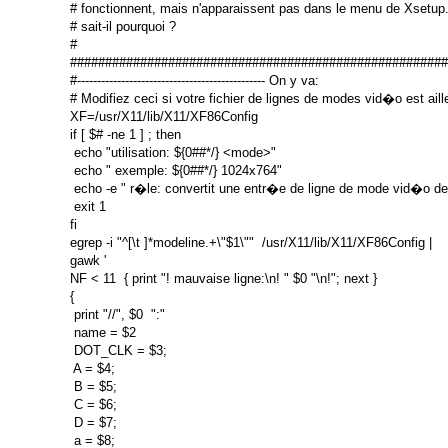
# fonctionnent, mais n'apparaissent pas dans le menu de Xsetup.
# sait-il pourquoi ?

#

######################################################
#----------------------------------------------- On y va:

# Modifiez ceci si votre fichier de lignes de modes vid�o est aille
XF=/usr/X11/lib/X11/XF86Config

if [ $# -ne 1 ] ; then

 echo "utilisation: ${0##*/} <mode>"

 echo " exemple: ${0##*/} 1024x764"

 echo -e " r�le: convertit une entr�e de ligne de mode vid�o de 
 exit 1

fi

egrep -i "^[\t ]*modeline.+\"$1\""  /usr/X11/lib/X11/XF86Config |

gawk '

NF < 11  { print "! mauvaise ligne:\n! " $0 "\n!"; next }

{

 print "//", $0  ":"

 name = $2

 DOT_CLK = $3;

 A = $4;

 B = $5;

 C = $6;

 D = $7;

 a = $8;
