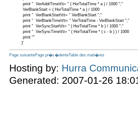
 print "  VerAddrTime\t\t= " ( HorTotalTime * a ) / 1000 ";"

 VerBlankStart = ( HorTotalTime * a ) / 1000

 print "  VerBlankStart\t\t= " VerBlankStart ";"

 print "  VerBlankTime\t\t= " VerTotalTime - VerBlankStart ";"

 print "  VerSyncStart\t\t= " ( HorTotalTime * b ) / 1000 ";"

 print "  VerSyncTime\t\t= " ( HorTotalTime * ( c - b ) ) / 1000

 print ""

Page suivante
Page pr�c�dente
Table des mati�res
Hosting by:
Hurra Communic
Generated: 2007-01-26 18:0