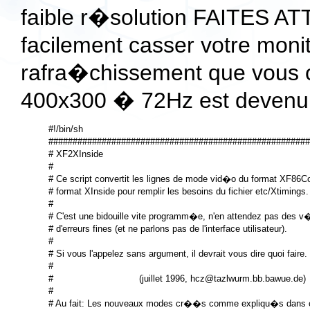
faible r�solution FAITES A
facilement casser votre moni
rafra�chissement que vous 
400x300 � 72Hz est devenu
#!/bin/sh

######################################################
# XF2XInside

#

# Ce script convertit les lignes de mode vid�o du format XF86Co
# format XInside pour remplir les besoins du fichier etc/Xtimings.

#

# C'est une bidouille vite programm�e, n'en attendez pas des v�r
# d'erreurs fines (et ne parlons pas de l'interface utilisateur).

#

# Si vous l'appelez sans argument, il devrait vous dire quoi faire.

#

#                               (juillet 1996, hcz@tazlwurm.bb.bawue.de)

#

# Au fait: Les nouveaux modes cr��s comme expliqu�s dans