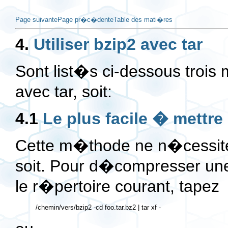
Page suivante
Page pr�c�dente
Table des mati�res
4.
Utiliser bzip2 avec tar
Sont list�s ci-dessous trois 
avec tar, soit:
4.1
Le plus facile � mettre
Cette m�thode ne n�cessite 
soit. Pour d�compresser une 
le r�pertoire courant, tapez