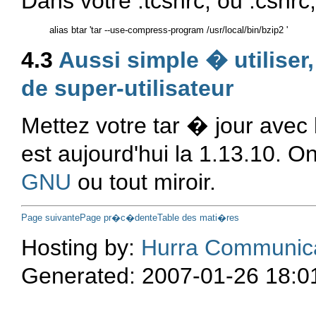
Dans votre .tcshrc, ou .cshrc
4.3
Aussi simple � utiliser
de super-utilisateur
Mettez votre tar � jour avec 
est aujourd'hui la 1.13.10. O
GNU
ou tout miroir.
Page suivante
Page pr�c�dente
Table des mati�res
Hosting by:
Hurra Communic
Generated: 2007-01-26 18:0