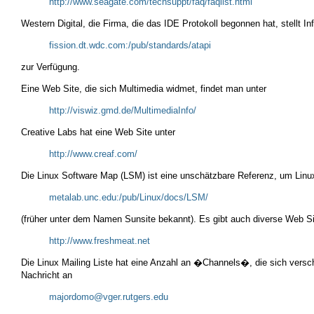
http://www.seagate.com/techsuppt/faq/faqlist.html
Western Digital, die Firma, die das IDE Protokoll begonnen hat, stellt I
fission.dt.wdc.com:/pub/standards/atapi
zur Verfügung.
Eine Web Site, die sich Multimedia widmet, findet man unter
http://viswiz.gmd.de/MultimediaInfo/
Creative Labs hat eine Web Site unter
http://www.creaf.com/
Die Linux Software Map (LSM) ist eine unschätzbare Referenz, um Linu
metalab.unc.edu:/pub/Linux/docs/LSM/
(früher unter dem Namen Sunsite bekannt). Es gibt auch diverse Web Sit
http://www.freshmeat.net
Die Linux Mailing Liste hat eine Anzahl an �Channels�, die sich ver
Nachricht an
majordomo@vger.rutgers.edu