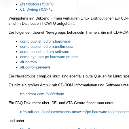
Distribution HOWTO
CD Writing HOWTO
Wenigstens ein Dutzend Firmen verkaufen Linux Distributionen auf CD-
sind im Distribution HOWTO aufgeführt.
Die folgenden Usenet Newsgroups behandeln Themen, die mit CD-ROMs
comp.publish.cdrom.hardware
comp.publish.cdrom.multimedia
comp.publish.cdrom.software
comp.sys.ibm.pc.hardware.cd-rom
alt.cd-rom
alt.cd-rom.reviews
Die Newsgroups
comp.os.linux
sind ebenfalls gute Quellen für Linux spe
Es gibt ein großes Archiv mit CD-ROM Informationen und Software unte
ftp.cdrom.com:/pub/cdrom
Ein FAQ Dokument über IDE- und ATA-Geräte findet man unter
rtfm.mit.edu:/pub/usenet/news.answers/pc-hardware-faq/enhance
und unter