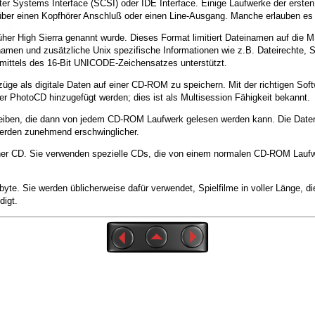
ystems Interface (SCSI) oder IDE Interface. Einige Laufwerke der ersten G
über einen Kopfhörer Anschluß oder einen Line-Ausgang. Manche erlauben es 
r High Sierra genannt wurde. Dieses Format limitiert Dateinamen auf die 
en und zusätzliche Unix spezifische Informationen wie z.B. Dateirechte, Sy
 mittels des 16-Bit UNICODE-Zeichensatzes unterstützt.
üge als digitale Daten auf einer CD-ROM zu speichern. Mit der richtigen So
r PhotoCD hinzugefügt werden; dies ist als Multisession Fähigkeit bekannt.
hreiben, die dann von jedem CD-ROM Laufwerk gelesen werden kann. Die Date
erden zunehmend erschwinglicher.
iner CD. Sie verwenden spezielle CDs, die von einem normalen CD-ROM Lauf
yte. Sie werden üblicherweise dafür verwendet, Spielfilme in voller Länge, 
digt.