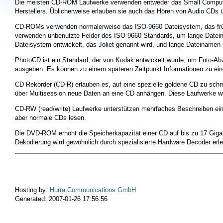
Die meisten CD-ROM Laufwerke verwenden entweder das Small Computer S
Herstellers. Üblicherweise erlauben sie auch das Hören von Audio CDs 
CD-ROMs verwenden normalerweise das ISO-9660 Dateisystem, das frühe
verwenden unbenutzte Felder des ISO-9660 Standards, um lange Dateinam
Dateisystem entwickelt, das Joliet genannt wird, und lange Dateinamen
PhotoCD ist ein Standard, der von Kodak entwickelt wurde, um Foto-Abz
ausgeben. Es können zu einem späteren Zeitpunkt Informationen zu eine
CD Rekorder (CD-R) erlauben es, auf eine spezielle goldene CD zu sc
über Multisession neue Daten an eine CD anhängen. Diese Laufwerke w
CD-RW (read/write) Laufwerke unterstützen mehrfaches Beschreiben e
aber normale CDs lesen.
Die DVD-ROM erhöht die Speicherkapazität einer CD auf bis zu 17 Gigab
Dekodierung wird gewöhnlich durch spezialisierte Hardware Decoder erle
Hosting by:
Hurra Communications GmbH
Generated: 2007-01-26 17:56:56