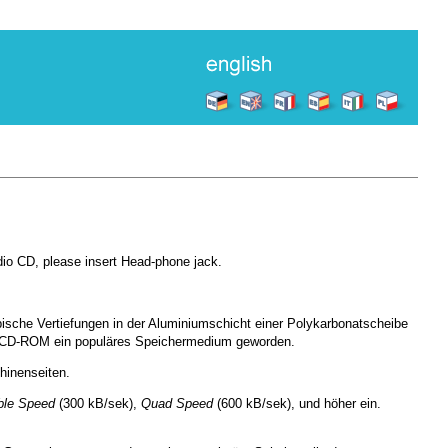
dio CD, please insert Head-phone jack.
che Vertiefungen in der Aluminiumschicht einer Polykarbonatscheibe
die CD-ROM ein populäres Speichermedium geworden.
hinenseiten.
ble Speed
(300 kB/sek),
Quad Speed
(600 kB/sek), und höher ein.
.